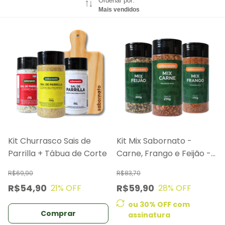
Ordenar por:
Mais vendidos
Kit Churrasco Sais de
Kit Mix Sabornato -
Parrilla + Tábua de Corte
Carne, Frango e Feijão -
Pote
R$69,90
R$83,70
R$54,90
R$59,90
21
% OFF
28
% OFF
ou 30% OFF
com
assinatura