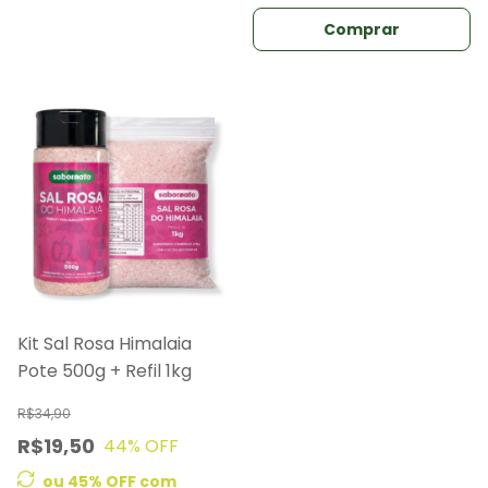
Comprar
Kit Sal Rosa Himalaia
Pote 500g + Refil 1kg
R$34,90
R$19,50
44
% OFF
ou 45% OFF
com